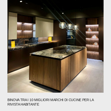
BINOVA TRA I 10 MIGLIORI MARCHI DI CUCINE PER LA
ABOUT
RIVISTA HABITANTE