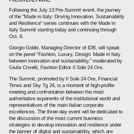
Following
the
July
13
Pre-Summit
event,
the
journey
of
the
"Made
in
Italy:
Driving
Innovation,
Sustainability
and
Resilience"
series
continues
with
the
Made
in
Italy
Summit
starting
today
and
continuing
through
Oct.
6.
Giorgio
Gobbi,
Managing
Director
of
IDB,
will
speak
on
the
panel
"Fashion,
Luxury,
Design:
Made
in
Italy
between
innovation
and
sustainability,"
moderated
by
Giulia
Crivelli,
Fashion
Editor
Il
Sole
24
Ore.
The
Summit,
promoted
by
Il
Sole
24
Ore,
Financial
Times
and
Sky
Tg
24,
is
a
moment
of
high-profile
meeting
and
confrontation
between
the
most
authoritative
exponents
of
the
institutional
world
and
representatives
of
the
main
Italian
corporate
excellences.
The
three-day
event
will
be
dedicated
to
the
discussion
of
the
most
current
business
strategies
to
develop
innovation
and
resilience
under
the
banner
of
digital
and
sustainability,
which
are