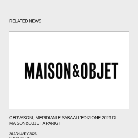
RELATED NEWS
ABOUT
COMPANIES
PEOPLE
GERVASONI, MERIDIANI E SABA ALL’EDIZIONE 2023 DI
NEWS
MAISON&OBJET A PARIGI
PRESS
26 JANUARY 2023