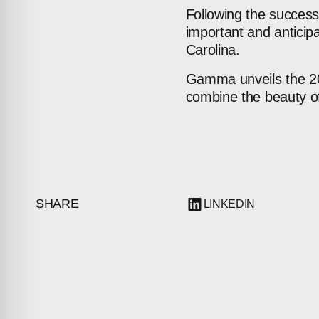
Following
the
success
important
and
anticip
Carolina.
Gamma
unveils
the
2
combine
the
beauty
o
ABOUT
SHARE
LINKEDIN
COMPANIES
PEOPLE
NEWS