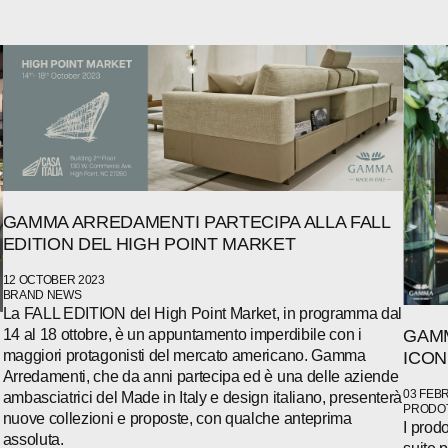
WECHAT
LINKEDIN
INSTAGRAM
GAMMA ARREDAMENTI PARTECIPA ALLA FALL
EDITION DEL HIGH POINT MARKET
12 OCTOBER 2023
BRAND NEWS
La FALL EDITION del High Point Market, in programma dal
14 al 18 ottobre, è un appuntamento imperdibile con i
GAMM
maggiori protagonisti del mercato americano. Gamma
ICON
Arredamenti, che da anni partecipa ed è una delle aziende
03 FEB
ambasciatrici del Made in Italy e design italiano, presenterà
PRODOT
nuove collezioni e proposte, con qualche anteprima
I prod
assoluta.