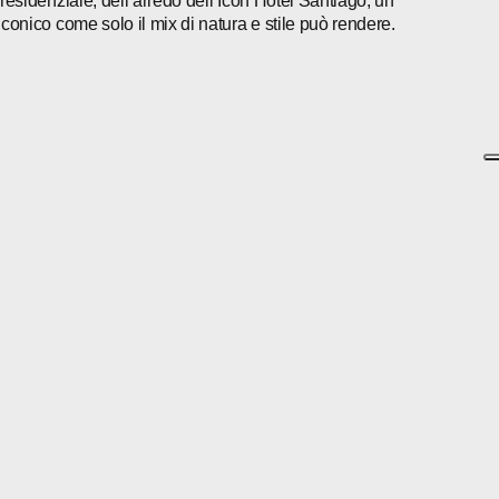
presidenziale, dell’arredo dell’Icon Hotel Santiago, un
iconico come solo il mix di natura e stile può rendere.