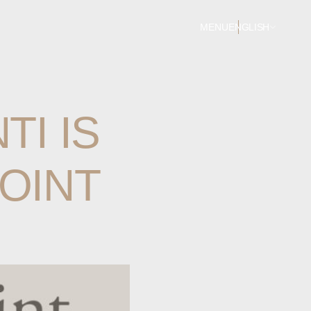
MENU
ENGLISH
TI
IS
OINT