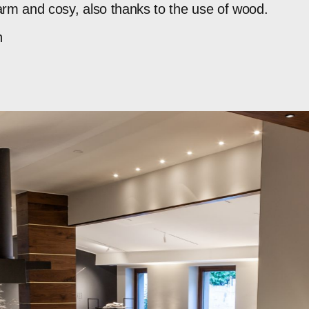
arm
and
cosy,
also
thanks
to
the
use
of
wood.
n