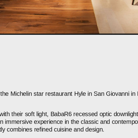
the
Michelin
star
restaurant
Hyle
in
San
Giovanni
in
with
their
soft
light,
BabaR6
recessed
optic
downligh
n
immersive
experience
in
the
classic
and
contempo
tly
combines
refined
cuisine
and
design.