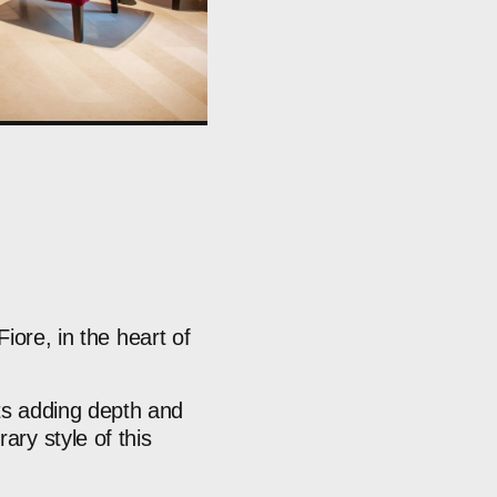
Fiore,
in
the
heart
of
ts
adding
depth
and
rary
style
of
this