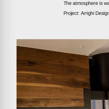
The
atmosphere
is
w
Project:
Arrighi
Desig
ABOUT