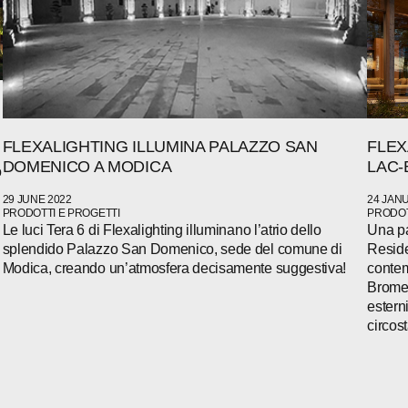
FLEXALIGHTING ILLUMINA PALAZZO SAN
FLEX
DOMENICO A MODICA
LAC-
o
29 JUNE 2022
24 JAN
PRODOTTI E PROGETTI
PRODOT
Le luci Tera 6 di Flexalighting illuminano l’atrio dello
Una pa
splendido Palazzo San Domenico, sede del comune di
Reside
Modica, creando un’atmosfera decisamente suggestiva!
contem
Brome 
estern
circos