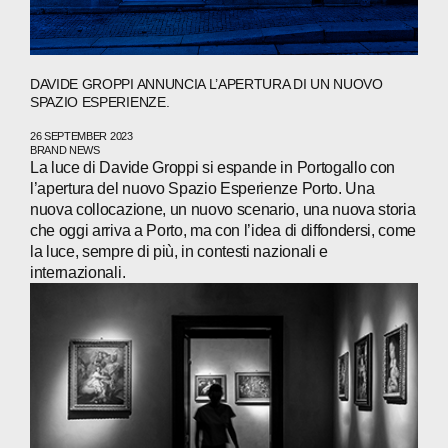
PEOPLE
NEWS
DAVIDE GROPPI ANNUNCIA L’APERTURA DI UN NUOVO
SPAZIO ESPERIENZE.
PRESS
26 SEPTEMBER 2023
INVESTORS
BRAND NEWS
La luce di Davide Groppi si espande in Portogallo con
l’apertura del nuovo Spazio Esperienze Porto. Una
CONTACTS
nuova collocazione, un nuovo scenario, una nuova storia
che oggi arriva a Porto, ma con l’idea di diffondersi, come
la luce, sempre di più, in contesti nazionali e
internazionali.
WECHAT
LINKEDIN
INSTAGRAM