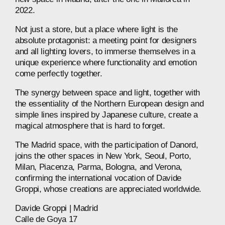
2022.
Not
just
a
store,
but
a
place
where
light
is
the
absolute
protagonist:
a
meeting
point
for
designers
and
all
lighting
lovers,
to
immerse
themselves
in
a
unique
experience
where
functionality
and
emotion
come
perfectly
together.
The
synergy
between
space
and
light,
together
with
the
essentiality
of
the
Northern
European
design
and
simple
lines
inspired
by
Japanese
culture,
create
a
magical
atmosphere
that
is
hard
to
forget.
The
Madrid
space,
with
the
participation
of
Danord,
joins
the
other
spaces
in
New
York,
Seoul,
Porto,
Milan,
Piacenza,
Parma,
Bologna,
and
Verona,
confirming
the
international
vocation
of
Davide
Groppi,
whose
creations
are
appreciated
worldwide.
Davide
Groppi
|
Madrid
Calle
de
Goya
17