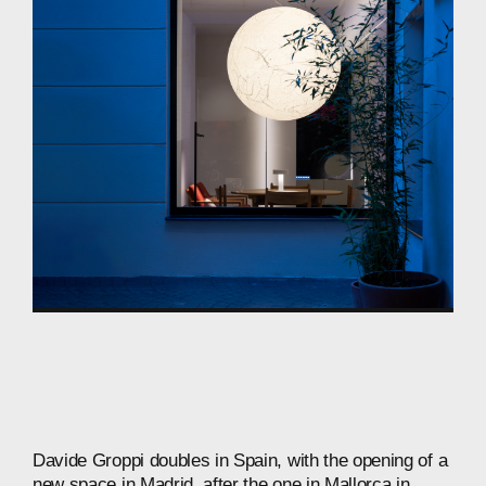
Davide
Groppi
doubles
in
Spain,
with
the
opening
of
a
new
space
in
Madrid,
after
the
one
in
Mallorca
in